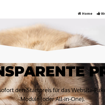
Home
We
NSPARENTE PR
sofort den Startpreis für das Website-Pak
Module (oder All-in-One).