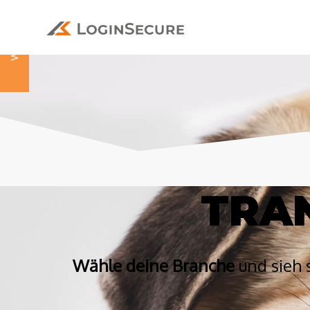
Ab
WEBSITE
TRA
Wähle deine Branche
und sieh 