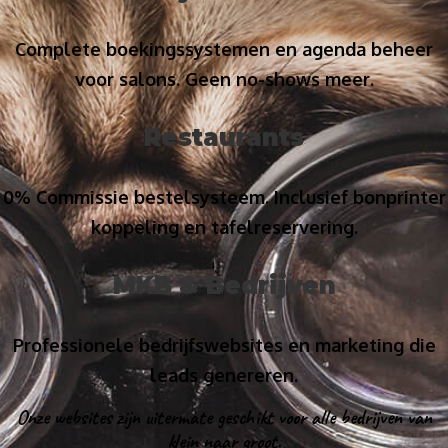
Complete boekingssystemen en agenda beheer
voor salons. Geen no-shows meer.
Restaurants
0% Commissie bestelsysteem. Inclusief bonprinter
koppeling en tafelreservering.
MKB & Bedrijven
Professionele bedrijfswebsites en marketing die
leads genereren.
Onze websites zijn uitermate geschikt voor alle bedrijven van
klein naar groot.