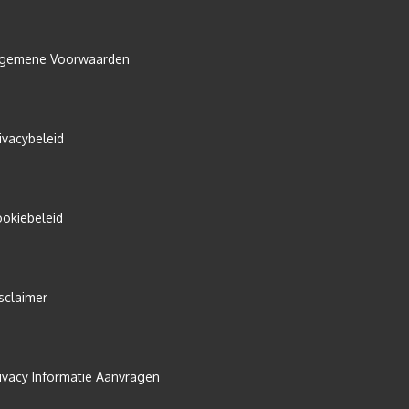
lgemene Voorwaarden
ivacybeleid
okiebeleid
sclaimer
ivacy Informatie Aanvragen