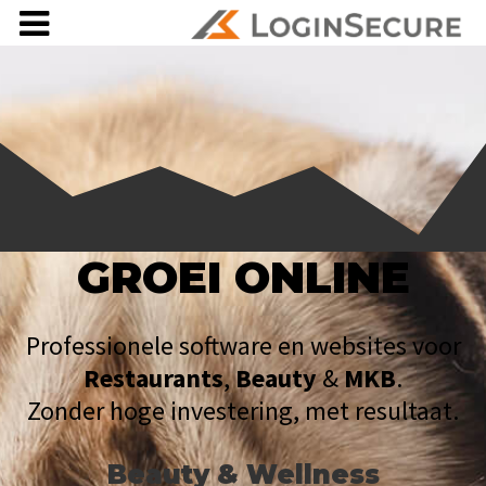
GROEI ONLINE
Professionele software en websites voor
Restaurants
,
Beauty
&
MKB
.
Zonder hoge investering, met resultaat.
Beauty & Wellness