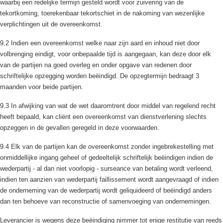
waarbij een redelijke termijn gesteld wordt voor zuivering van de
tekortkoming, toerekenbaar tekortschiet in de nakoming van wezenlijke
verplichtingen uit de overeenkomst.
9.2 Indien een overeenkomst welke naar zijn aard en inhoud niet door
volbrenging eindigt, voor onbepaalde tijd is aangegaan, kan deze door elk
van de partijen na goed overleg en onder opgave van redenen door
schriftelijke opzegging worden beëindigd. De opzegtermijn bedraagt 3
maanden voor beide partijen.
9.3 In afwijking van wat de wet daaromtrent door middel van regelend recht
heeft bepaald, kan cliënt een overeenkomst van dienstverlening slechts
opzeggen in de gevallen geregeld in deze voorwaarden.
9.4 Elk van de partijen kan de overeenkomst zonder ingebrekestelling met
onmiddellijke ingang geheel of gedeeltelijk schriftelijk beëindigen indien de
wederpartij - al dan niet voorlopig - surseance van betaling wordt verleend,
indien ten aanzien van wederpartij faillissement wordt aangevraagd of indien
de onderneming van de wederpartij wordt geliquideerd of beëindigd anders
dan ten behoeve van reconstructie of samenvoeging van ondernemingen.
Leverancier is wegens deze beëindiging nimmer tot enige restitutie van reeds