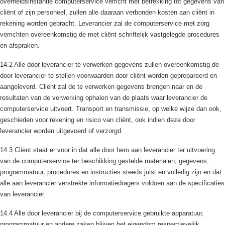
overheidsinstantie computerservice verricht met betrekking tot gegevens van
cliënt of zijn personeel, zullen alle daaraan verbonden kosten aan cliënt in
rekening worden gebracht. Leverancier zal de computerservice met zorg
verrichten overeenkomstig de met cliënt schriftelijk vastgelegde procedures
en afspraken.
14.2 Alle door leverancier te verwerken gegevens zullen overeenkomstig de
door leverancier te stellen voorwaarden door cliënt worden geprepareerd en
aangeleverd. Cliënt zal de te verwerken gegevens brengen naar en de
resultaten van de verwerking ophalen van de plaats waar leverancier de
computerservice uitvoert. Transport en transmissie, op welke wijze dan ook,
geschieden voor rekening en risico van cliënt, ook indien deze door
leverancier worden uitgevoerd of verzorgd.
14.3 Cliënt staat er voor in dat alle door hem aan leverancier ter uitvoering
van de computerservice ter beschikking gestelde materialen, gegevens,
programmatuur, procedures en instructies steeds juist en volledig zijn en dat
alle aan leverancier verstrekte informatiedragers voldoen aan de specificaties
van leverancier.
14.4 Alle door leverancier bij de computerservice gebruikte apparatuur,
programmatuur en andere zaken blijven het eigendom respectievelijk