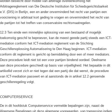
worden beslecht door middel van arbitrage overeenkomstig het
Arbitragereglement van Die Deutsche Institution für Schiedsgerichtsbarkeit
e.V. (DIS) in Berlijn, een en ander onverminderd het recht van partijen een
voorziening in arbitraal kort geding te vragen en onverminderd het recht van
de partijen tot het treffen van conservatoire rechtsmaatregelen.
12.3 Ten einde een minnelijke oplossing van een bestaand of mogelijk
toekomstig geschil te beproeven, kan de meest gerede partij steeds een ICT-
mediation conform het ICT-mediation reglement van de Stichting
Geschillenoplossing Automatisering te Den Haag beginnen. ICT-mediation
conform dit reglement is gericht op bemiddeling door een of meer mediators.
Deze procedure leidt niet tot een voor partijen bindend oordeel. Deelname
aan deze procedure geschiedt op basis van vrijwilligheid. Het bepaalde in dit
artikellid verzet zich er niet tegen dat een partij die dat wenst, de procedure
van ICT-mediation passeert en al aanstonds de in artikel 12.2 genoemde
geschillenregeling volgt.
COMPUTERSERVICE
De in dit hoofdstuk Computerservice vermelde bepalingen zijn, naast de
Algemene Bepalingen uit deze algemene voorwaarden, van toepassing indien