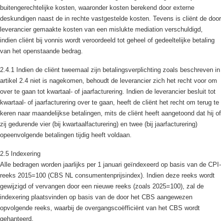
buitengerechtelijke kosten, waaronder kosten berekend door externe
deskundigen naast de in rechte vastgestelde kosten. Tevens is cliënt de door
leverancier gemaakte kosten van een mislukte mediation verschuldigd,
indien cliënt bij vonnis wordt veroordeeld tot geheel of gedeeltelijke betaling
van het openstaande bedrag.
2.4.1 Indien de cliënt tweemaal zijn betalingsverplichting zoals beschreven in
artikel 2.4 niet is nagekomen, behoudt de leverancier zich het recht voor om
over te gaan tot kwartaal- of jaarfacturering. Indien de leverancier besluit tot
kwartaal- of jaarfacturering over te gaan, heeft de cliënt het recht om terug te
keren naar maandelijkse betalingen, mits de cliënt heeft aangetoond dat hij of
zij gedurende vier (bij kwartaalfacturering) en twee (bij jaarfacturering)
opeenvolgende betalingen tijdig heeft voldaan.
2.5 Indexering
Alle bedragen worden jaarlijks per 1 januari geïndexeerd op basis van de CPI-
reeks 2015=100 (CBS NL consumentenprijsindex). Indien deze reeks wordt
gewijzigd of vervangen door een nieuwe reeks (zoals 2025=100), zal de
indexering plaatsvinden op basis van de door het CBS aangewezen
opvolgende reeks, waarbij de overgangscoëfficiënt van het CBS wordt
gehanteerd.