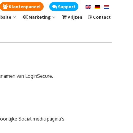
Klantenpaneel
Support
bsite
Marketing
Prijzen
Contact
lsnamen van LoginSecure.
onlijke Social media pagina’s.