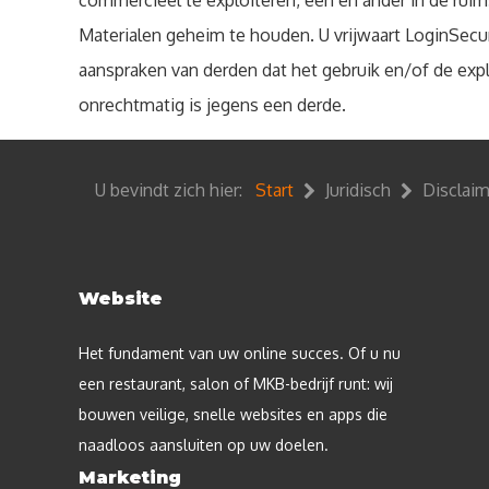
commercieel te exploiteren, een en ander in de ruim
Materialen geheim te houden. U vrijwaart LoginSecure
aanspraken van derden dat het gebruik en/of de expl
onrechtmatig is jegens een derde.
U bevindt zich hier:
Start
Juridisch
Disclaim
Website
Het fundament van uw online succes. Of u nu
een restaurant, salon of MKB-bedrijf runt: wij
bouwen veilige, snelle websites en apps die
naadloos aansluiten op uw doelen.
Marketing