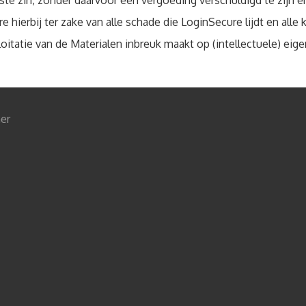
ste zin, zonder daarvoor een vergoeding verschuldigd te zijn 
 hierbij ter zake van alle schade die LoginSecure lijdt en all
oitatie van de Materialen inbreuk maakt op (intellectuele) e
er