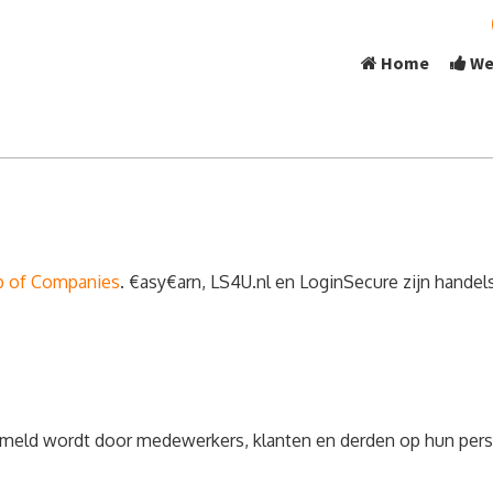
Home
We
p of Companies
. €asy€arn, LS4U.nl en LoginSecure zijn hande
ermeld wordt door medewerkers, klanten en derden op hun perso