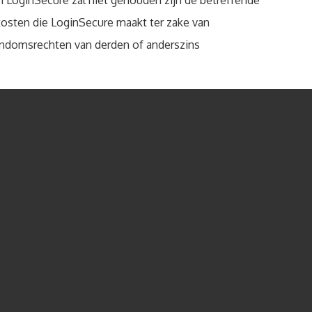
en LoginSecure zal niet gehouden zijn de betreffende
e kosten die LoginSecure maakt ter zake van
igendomsrechten van derden of anderszins